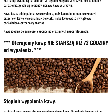
Ziarna uprawiane są na farmach w regionie Mogiana w Brazylii. Jest to jeden z
bardziej liczących się regionów uprawy kawy w Brazylii.
Kawa jest średnio palona, wyczuwalne są nuty karmelu, miodu, czekolady i
orzechów. Kawę wyróżnia brak goryczki, niska kwasowość i wyjątkowy
czekoladowo-orzechowy aromat.
Kawa idealna do espresso, cappuccino oraz innych napoi mlecznych.
*** Oferujemy kawę NIE STARSZĄ NIŻ 72 GODZINY
od wypalenia. ***
Stopień wypalenia kawy.
Istnieją 4 podstawowe stopnie wypalania ziaren kawy. Od palenia jasnego aż po