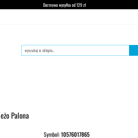
Darmowa wysyłka od 129 zł
wa mielona
Zestawy degustacyjne
Zestawy prezentowe
Dzie
acyjne
Zestawy prezentowe
Dzierżawa ekspresu
eżo Palona
Symbol:
10576017865