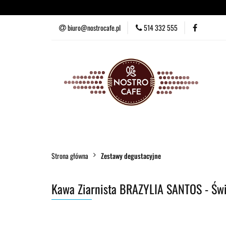
Kawa ziarnista
Ka
biuro@nostrocafe.pl
514 332 555
Kawa ziarnista
Kawa mielona
Zestawy degust
Strona główna
Zestawy degustacyjne
Kawa Ziarnista BRAZYLIA SANTOS - Świ