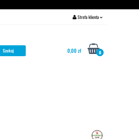
rżawa ekspresu
Strefa klienta
Zaloguj się
Zarejestruj się
0,00 zł
Dodaj zgłoszenie
0