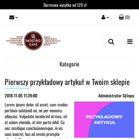
Darmowa wysyłka od 129 zł
(
0
)
Zaloguj się
Zarejestruj się
Dodaj zgłoszenie
Kategorie
Pierwszy przykładowy artykuł w Twoim sklepie
2018-11-05 11:39:00
Administrator Sklepu
Lorem ipsum dolor sit amet, cum modus
pertinax salutandi no, ne per nonumy
albucius. Vulputate inciderint id mea, sit
at solum vivendo, at vim purto nihil. Cu
nec similique conclusionemque, in vis
suas iuvaret, has ad omnis prompta