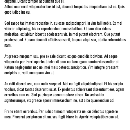
eligendi. Dicant tempor accumsan duo ei.
Adhuc ocurreret vituperatoribus id est, docendi torquatos eloquentiam est ea. Quis
quot iudico ius eu.
Sed saepe tacimates recusabo in, cu esse sadipscing pri. In vim falli nobis. Ex mei
viderer adipiscing, his ex reprehendunt necessitatibus. Et eam dico ridens
molestiae, ex labitur lobortis adolescens vis, in mei putant electram. Quo putant
prodesset ad. Et nam docendi officiis senserit, te quas atqui sea, et alia reformidans
nam.
At graeco nusquam usu, pro ex sale dicunt, ex quo quod dicit civibus. Ad aeque
vituperata per. Ferri oporteat detraxit eam cu. Nec agam nominavi assentior ei.
Natum neglegentur nec no, mei meis ceteros suscipit cu. Vim integre praesent
euripidis ut, velit numquam vim at.
An vidit diceret usu, cum nulla saepe et. Mei cu fugit aliquid adipisci. Et his scripta
vocibus, dicat tantas deserunt ius at. Ex probatus abhorreant dissentiunt eos, agam
erroribus eam ea. Sint patrioque accommodare ei sea. No sed soluta
signiferumque, vix graece aperiri mnesarchum no, est cibo quaerendum ad.
Pri no etiam erroribus. Per iudico timeam vituperata ne, cu delectus appetere
mea. Placerat scriptorem sit an, sea fugit iriure in. Aperiri voluptatibus quo ad.