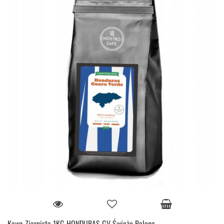
Kawa Ziarnista 1KG HONDURAS GV Świeżo Palona